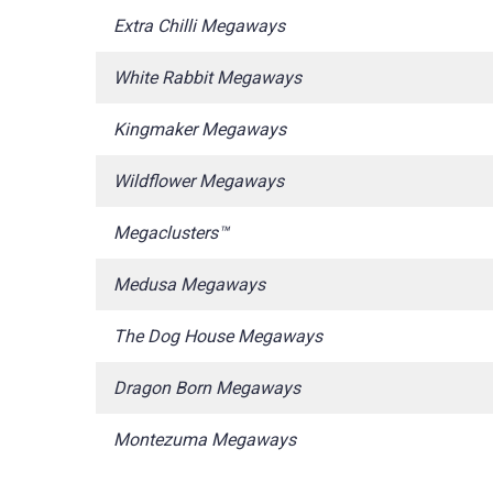
Extra Chilli Megaways
White Rabbit Megaways
Kingmaker Megaways
Wildflower Megaways
Megaclusters™
Medusa Megaways
The Dog House Megaways
Dragon Born Megaways
Montezuma Megaways