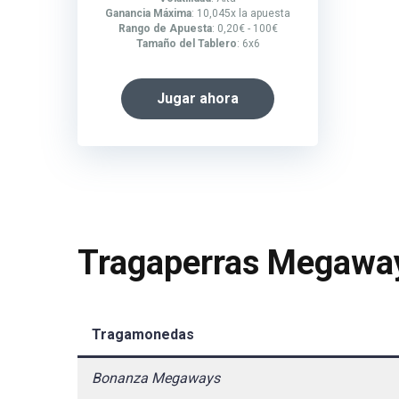
Ganancia Máxima
: 10,045x la apuesta
Rango de Apuesta
: 0,20€ - 100€
Tamaño del Tablero
: 6x6
Jugar ahora
Tragaperras Megaway
Tragamonedas
Bonanza Megaways