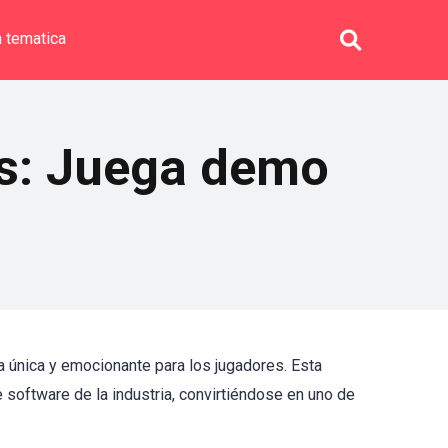
 tematica
s: Juega demo
 única y emocionante para los jugadores. Esta
software de la industria, convirtiéndose en uno de