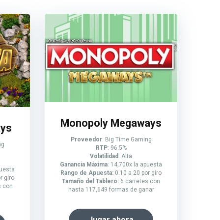
Monopoly Megaways
ys
Proveedor
: Big Time Gaming
ng
RTP
: 96.5%
Volatilidad
: Alta
Ganancia Máxima
: 14,700x la apuesta
uesta
Rango de Apuesta:
0.10 a 20 por giro
r giro
Tamaño del Tablero:
6 carretes con
s con
hasta 117,649 formas de ganar
Jugar ahora