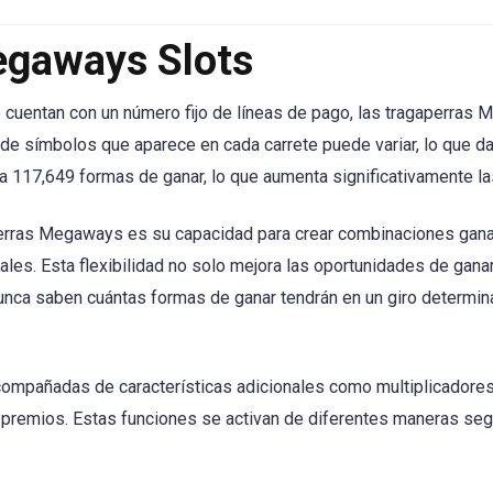
egaways Slots
e cuentan con un número fijo de líneas de pago, las tragaperras
 de símbolos que aparece en cada carrete puede variar, lo que d
 117,649 formas de ganar, lo que aumenta significativamente la
aperras Megaways es su capacidad para crear combinaciones ganad
ales. Esta flexibilidad no solo mejora las oportunidades de gan
nca saben cuántas formas de ganar tendrán en un giro determinad
mpañadas de características adicionales como multiplicadores, 
premios. Estas funciones se activan de diferentes maneras segú