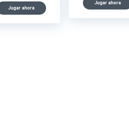
Jugar ahora
Jugar ahora