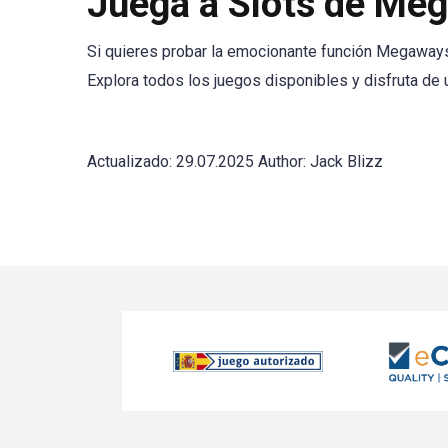
Juega a Slots de Me
Si quieres probar la emocionante función Megaways
Explora todos los juegos disponibles y disfruta de 
Actualizado: 29.07.2025 Author: Jack Blizz