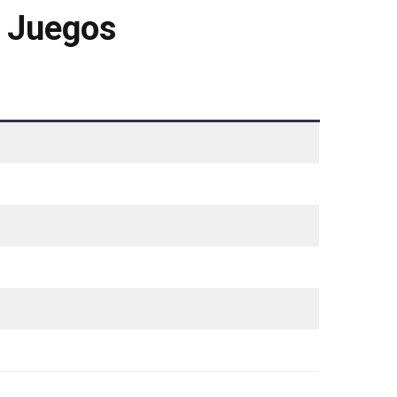
 Juegos