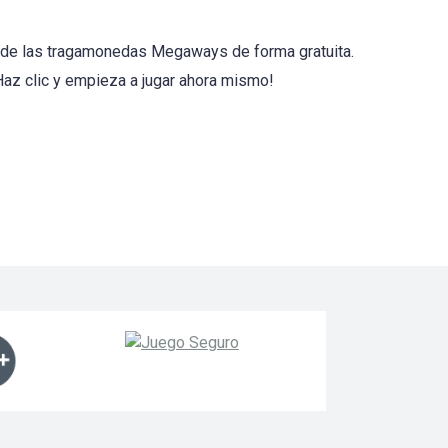
o de las tragamonedas Megaways de forma gratuita.
Haz clic y empieza a jugar ahora mismo!