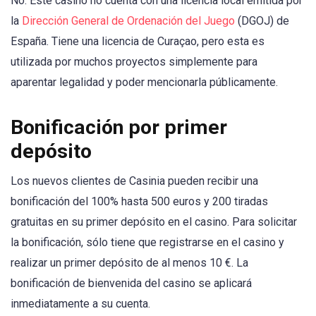
No. Este casino no cuenta con una licencia local emitida por
la
Dirección General de Ordenación del Juego
(DGOJ) de
España. Tiene una licencia de Curaçao, pero esta es
utilizada por muchos proyectos simplemente para
aparentar legalidad y poder mencionarla públicamente.
Bonificación por primer
depósito
Los nuevos clientes de Casinia pueden recibir una
bonificación del 100% hasta 500 euros y 200 tiradas
gratuitas en su primer depósito en el casino. Para solicitar
la bonificación, sólo tiene que registrarse en el casino y
realizar un primer depósito de al menos 10 €. La
bonificación de bienvenida del casino se aplicará
inmediatamente a su cuenta.