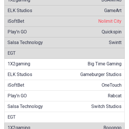
GameArt
Nolimit City
Quickspin
Swintt
Big Time Gaming
Gameburger Studios
OneTouch
Rabcat
Switch Studios
Booongo