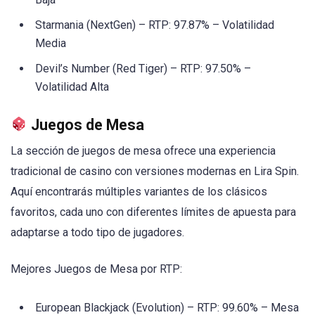
Starmania (NextGen) – RTP: 97.87% – Volatilidad
Media
Devil’s Number (Red Tiger) – RTP: 97.50% –
Volatilidad Alta
Juegos de Mesa
La sección de juegos de mesa ofrece una experiencia
tradicional de casino con versiones modernas en Lira Spin.
Aquí encontrarás múltiples variantes de los clásicos
favoritos, cada uno con diferentes límites de apuesta para
adaptarse a todo tipo de jugadores.
Mejores Juegos de Mesa por RTP:
European Blackjack (Evolution) – RTP: 99.60% – Mesa