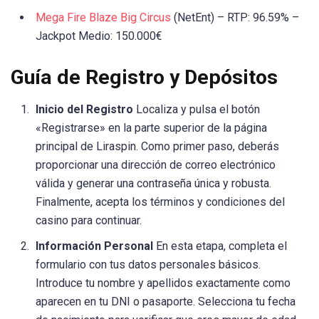
Mega Fire Blaze Big Circus
(NetEnt) – RTP: 96.59% –
Jackpot Medio: 150.000€
Guía de Registro y Depósitos
Inicio del Registro
Localiza y pulsa el botón
«Registrarse» en la parte superior de la página
principal de Liraspin. Como primer paso, deberás
proporcionar una dirección de correo electrónico
válida y generar una contraseña única y robusta.
Finalmente, acepta los términos y condiciones del
casino para continuar.
Información Personal
En esta etapa, completa el
formulario con tus datos personales básicos.
Introduce tu nombre y apellidos exactamente como
aparecen en tu DNI o pasaporte. Selecciona tu fecha