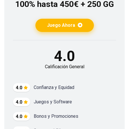
100% hasta 450€ + 250 GG
Juego Ahora
4.0
Calificación General
Confianza y Equidad
4.0
Juegos y Software
4.0
Bonos y Promociones
4.0