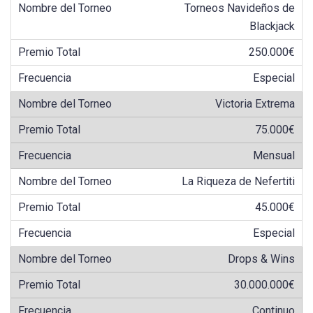
Torneos Navideños de
Blackjack
250.000€
Especial
Victoria Extrema
75.000€
Mensual
La Riqueza de Nefertiti
45.000€
Especial
Drops & Wins
30.000.000€
Continuo