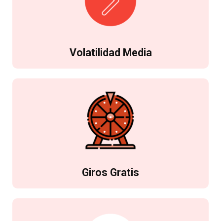
Volatilidad Media
Giros Gratis