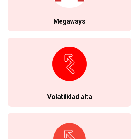
Megaways
Volatilidad alta