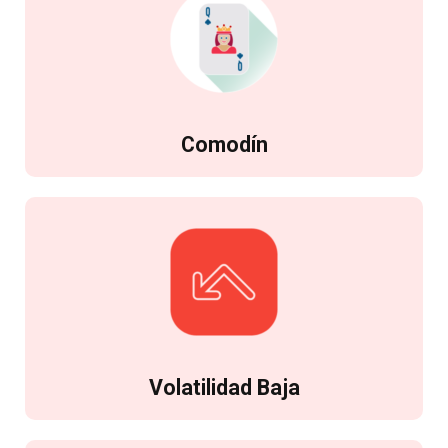
Comodín
Volatilidad Baja