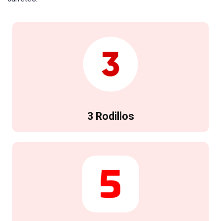
3 Rodillos