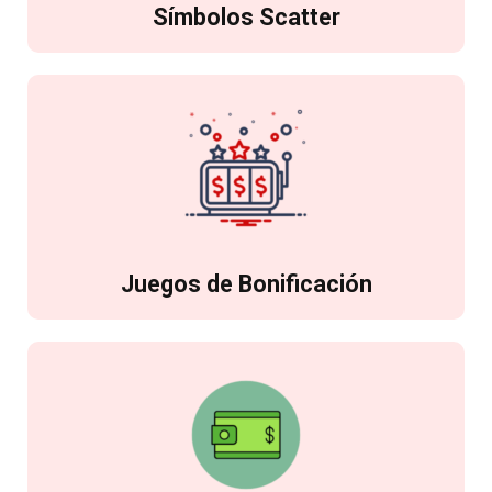
Símbolos Scatter
Juegos de Bonificación