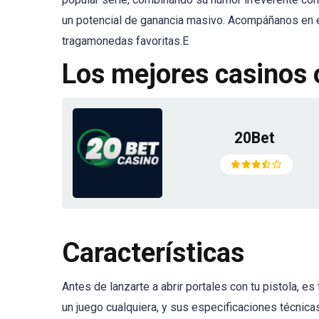
un potencial de ganancia masivo. Acompáñanos en es
tragamonedas favoritas.E
Los mejores casinos o
20Bet
Características
Antes de lanzarte a abrir portales con tu pistola, 
un juego cualquiera, y sus especificaciones técnic