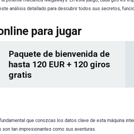
te análisis detallado para descubrir todos sus secretos, funcio
nline para jugar
Paquete de bienvenida de
hasta 120 EUR + 120 giros
gratis
es fundamental que conozcas los datos clave de esta máquina int
as son tan impresionantes como sus aventuras.