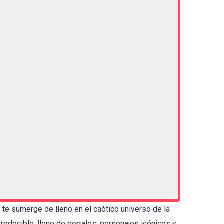
s
te sumerge de lleno en el caótico universo de la
edecible, lleno de portales, personajes icónicos y