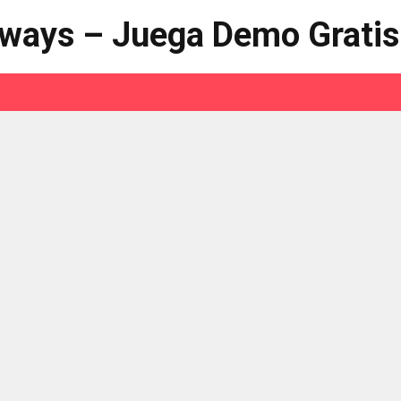
aways – Juega Demo
Gratis