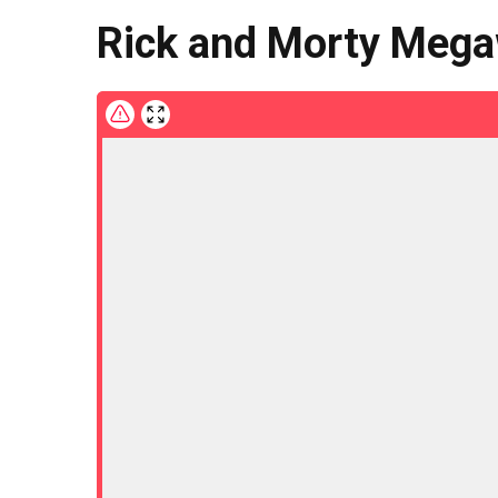
Rick and Morty Meg