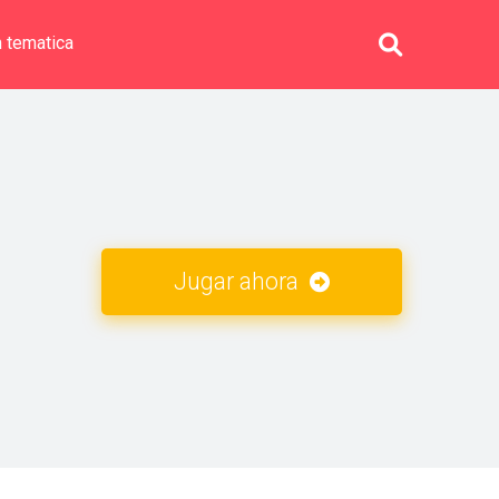
 tematica
Jugar ahora