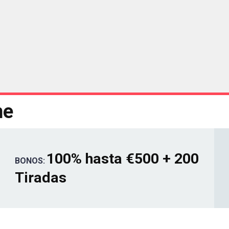
ne
100% hasta €500 + 200
BONOS:
Tiradas