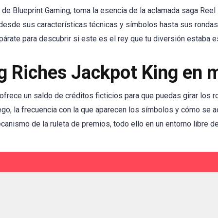
ng de Blueprint Gaming, toma la esencia de la aclamada saga Reel
esde sus características técnicas y símbolos hasta sus rondas d
árate para descubrir si este es el rey que tu diversión estaba 
ing Riches Jackpot King e
ofrece un saldo de créditos ficticios para que puedas girar los r
ego, la frecuencia con la que aparecen los símbolos y cómo se a
canismo de la ruleta de premios, todo ello en un entorno libre de