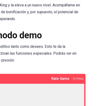
 King y la eleva a un nuevo nivel. Acompáñame en
e bonificación y, por supuesto, el potencial de
esperando.
n modo demo
odillos tanto como desees. Esto te da la
ctivan las funciones especiales. Podrás ver en
 presión.
Rate Game
(
0
Votes)