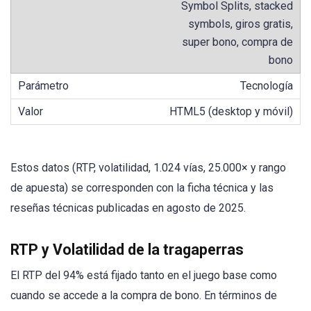
Symbol Splits, stacked
symbols, giros gratis,
super bono, compra de
bono
Tecnología
HTML5 (desktop y móvil)
Estos datos (RTP, volatilidad, 1.024 vías, 25.000× y rango
de apuesta) se corresponden con la ficha técnica y las
reseñas técnicas publicadas en agosto de 2025.
RTP y Volatilidad de la tragaperras
El RTP del 94% está fijado tanto en el juego base como
cuando se accede a la compra de bono. En términos de