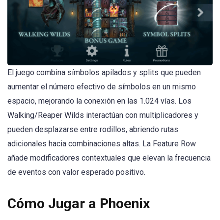
El juego combina símbolos apilados y splits que pueden
aumentar el número efectivo de símbolos en un mismo
espacio, mejorando la conexión en las 1.024 vías. Los
Walking/Reaper Wilds interactúan con multiplicadores y
pueden desplazarse entre rodillos, abriendo rutas
adicionales hacia combinaciones altas. La Feature Row
añade modificadores contextuales que elevan la frecuencia
de eventos con valor esperado positivo.
Cómo Jugar a Phoenix