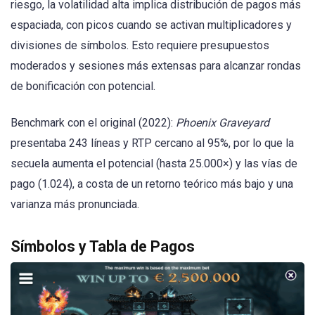
riesgo, la volatilidad alta implica distribución de pagos más
espaciada, con picos cuando se activan multiplicadores y
divisiones de símbolos. Esto requiere presupuestos
moderados y sesiones más extensas para alcanzar rondas
de bonificación con potencial.
Benchmark con el original (2022):
Phoenix Graveyard
presentaba 243 líneas y RTP cercano al 95%, por lo que la
secuela aumenta el potencial (hasta 25.000×) y las vías de
pago (1.024), a costa de un retorno teórico más bajo y una
varianza más pronunciada.
Símbolos y Tabla de Pagos