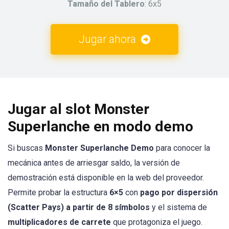
Tamaño del Tablero
: 6x5
Jugar ahora
Jugar al slot Monster
Superlanche en modo demo
Si buscas
Monster Superlanche Demo
para conocer la
mecánica antes de arriesgar saldo, la versión de
demostración está disponible en la web del proveedor.
Permite probar la estructura
6×5
con
pago por dispersión
(Scatter Pays) a partir de 8 símbolos
y el sistema de
multiplicadores de carrete
que protagoniza el juego.