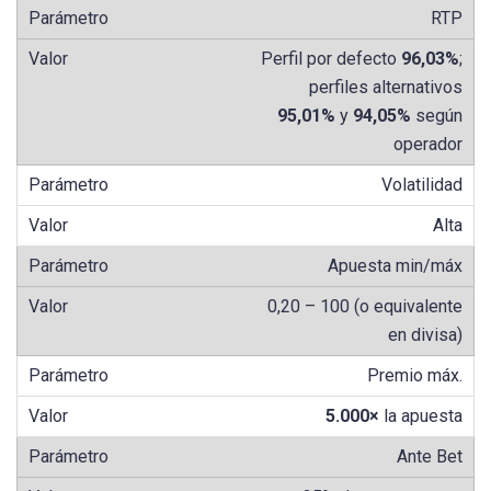
RTP
Perfil por defecto
96,03%
;
perfiles alternativos
95,01%
y
94,05%
según
operador
Volatilidad
Alta
Apuesta min/máx
0,20 – 100 (o equivalente
en divisa)
Premio máx.
5.000×
la apuesta
Ante Bet