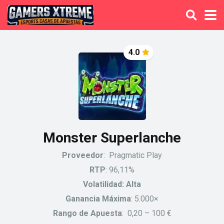
4.0
Monster Superlanche
Proveedor
: Pragmatic Play
RTP
: 96,11%
Volatilidad: Alta
Ganancia Máxima
: 5.000×
Rango de Apuesta
: 0,20 – 100 €