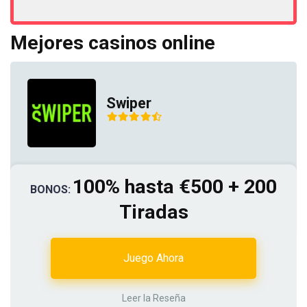
Mejores casinos online
Swiper
100% hasta €500 + 200
BONOS:
Tiradas
Juego Ahora
Leer la Reseña