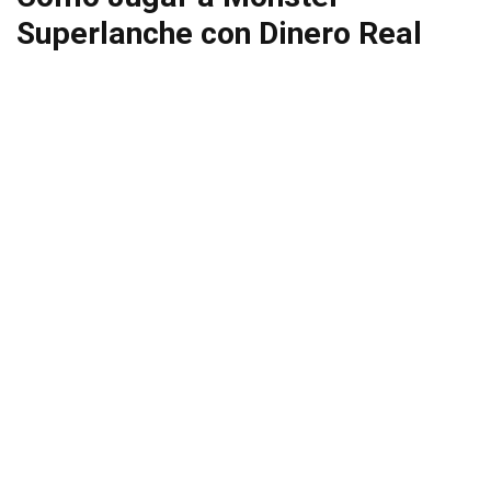
Superlanche con Dinero Real
Comprueba el perfil RTP
en el casino y elige si
activar
Ante Bet
.
Define un
bankroll
y un
tamaño de apuesta
que
permita al menos 200 tiradas; Monster Superlanche
premia la permanencia por la naturaleza de su
volatilidad.
Decide entre juego base,
Ante Bet
, o
compra de
bono
(
100×
) cuando busques exposición inmediata al
multiplicador acumulativo de free spins.
Enlazado interno: revisa nuestra selección de slots con
“paga en cualquier lugar” para comparar estructuras
similares.