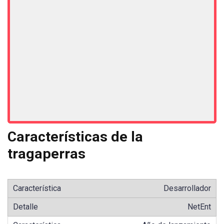
Características de la
tragaperras
Desarrollador
NetEnt