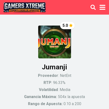
5.0
Jumanji
Proveedor
: NetEnt
RTP
: 96.33%
Volatilidad
: Media
Ganancia Máxima:
504x la apuesta
Rango de Apuesta:
0.10 a 200