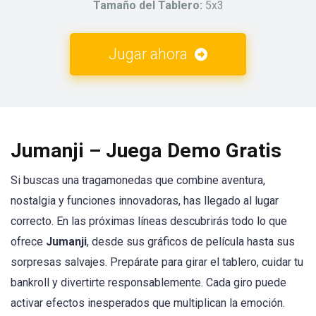
Tamaño del Tablero:
5x3
Jugar ahora
Jumanji – Juega Demo Gratis
Si buscas una tragamonedas que combine aventura,
nostalgia y funciones innovadoras, has llegado al lugar
correcto. En las próximas líneas descubrirás todo lo que
ofrece
Jumanji
, desde sus gráficos de película hasta sus
sorpresas salvajes. Prepárate para girar el tablero, cuidar tu
bankroll y divertirte responsablemente. Cada giro puede
activar efectos inesperados que multiplican la emoción.