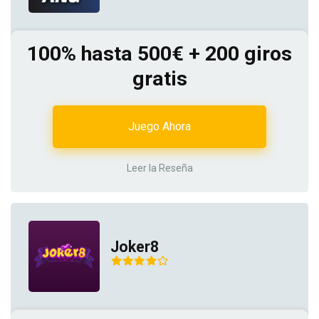
100% hasta 500€ + 200 giros
gratis
Juego Ahora
Leer la Reseña
Joker8