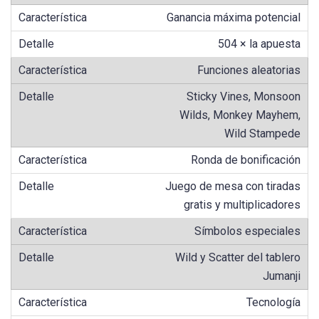
Ganancia máxima potencial
504 × la apuesta
Funciones aleatorias
Sticky Vines, Monsoon
Wilds, Monkey Mayhem,
Wild Stampede
Ronda de bonificación
Juego de mesa con tiradas
gratis y multiplicadores
Símbolos especiales
Wild y Scatter del tablero
Jumanji
Tecnología