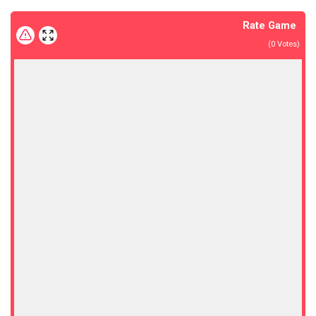
Rate Game
(
0
Votes)