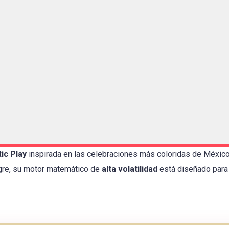
ic Play
inspirada en las celebraciones más coloridas de México.
egre, su motor matemático de
alta volatilidad
está diseñado para