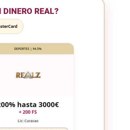
 DINERO REAL?
sterCard
DEPORTES | 94.5%
200% hasta 3000€
+ 200 FS
Lic: Curacao