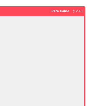
Rate Game
(
0
Votes)