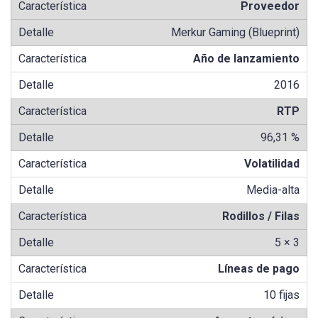
Proveedor
Merkur Gaming (Blueprint)
Año de lanzamiento
2016
RTP
96,31 %
Volatilidad
Media-alta
Rodillos / Filas
5 × 3
Líneas de pago
10 fijas