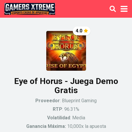
4.0
Eye of Horus - Juega Demo
Gratis
Proveedor
: Blueprint Gaming
RTP
: 96.31%
Volatilidad
: Media
Ganancia Máxima:
10,000x la apuesta