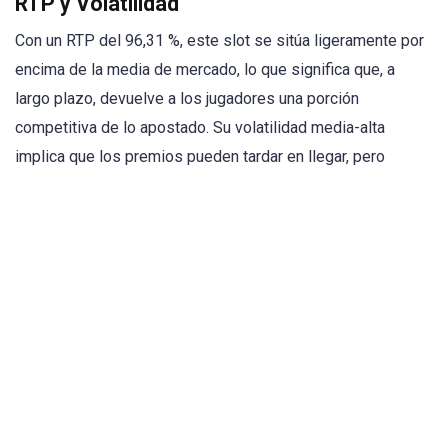
RTP y Volatilidad
Con un RTP del 96,31 %, este slot se sitúa ligeramente por
encima de la media de mercado, lo que significa que, a
largo plazo, devuelve a los jugadores una porción
competitiva de lo apostado. Su volatilidad media-alta
implica que los premios pueden tardar en llegar, pero
suelen ser más sustanciosos cuando aparecen. Si te
gustan las sesiones con picos de adrenalina — donde los
giros gratis pueden disparar el balance — esta combinación
de riesgo y recompensa te resultará atractiva.
Símbolos y Tabla de Pagos
La tabla de pagos se divide en símbolos regulares y
especiales. Entre los regulares destacan el dios Anubis, el
Ankh y el Escarabajo, que otorgan pagos medianos,