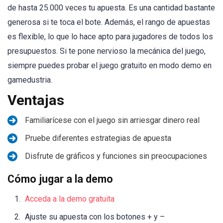
de hasta 25.000 veces tu apuesta. Es una cantidad bastante
generosa si te toca el bote. Además, el rango de apuestas
es flexible, lo que lo hace apto para jugadores de todos los
presupuestos. Si te pone nervioso la mecánica del juego,
siempre puedes probar el juego gratuito en modo demo en
gamedustria.
Ventajas
Familiarícese con el juego sin arriesgar dinero real
Pruebe diferentes estrategias de apuesta
Disfrute de gráficos y funciones sin preocupaciones
Cómo jugar a la demo
Acceda a la demo gratuita
Ajuste su apuesta con los botones + y –