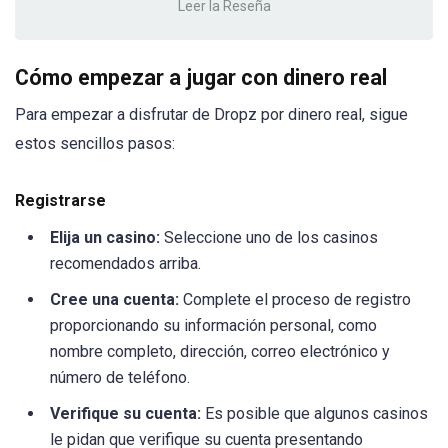
Leer la Reseña
Cómo empezar a jugar con dinero real
Para empezar a disfrutar de Dropz por dinero real, sigue
estos sencillos pasos:
Registrarse
Elija un casino:
Seleccione uno de los casinos
recomendados arriba.
Cree una cuenta:
Complete el proceso de registro
proporcionando su información personal, como
nombre completo, dirección, correo electrónico y
número de teléfono.
Verifique su cuenta:
Es posible que algunos casinos
le pidan que verifique su cuenta presentando