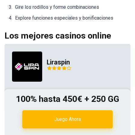
Gire los rodillos y forme combinaciones
Explore funciones especiales y bonificaciones
Los mejores casinos online
Liraspin
100% hasta 450€ + 250 GG
Juego Ahora