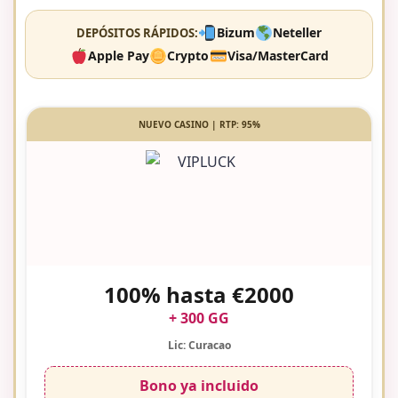
Bizum
Neteller
DEPÓSITOS RÁPIDOS:
Apple Pay
Crypto
Visa/MasterCard
NUEVO CASINO | RTP: 95%
100% hasta €2000
+ 300 GG
Lic: Curacao
Bono ya incluido