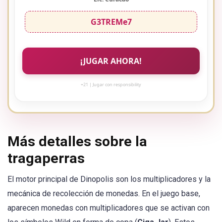
G3TREMe7
¡JUGAR AHORA!
+21 | Jugar con responsibility
Más detalles sobre la
tragaperras
El motor principal de Dinopolis son los multiplicadores y la
mecánica de recolección de monedas. En el juego base,
aparecen monedas con multiplicadores que se activan con