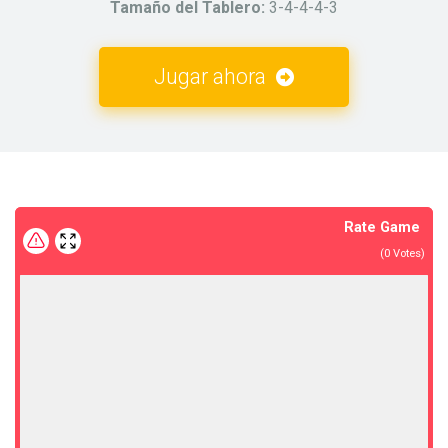
Tamaño del Tablero:
3-4-4-4-3
Jugar ahora
Rate Game
(
0
Votes)