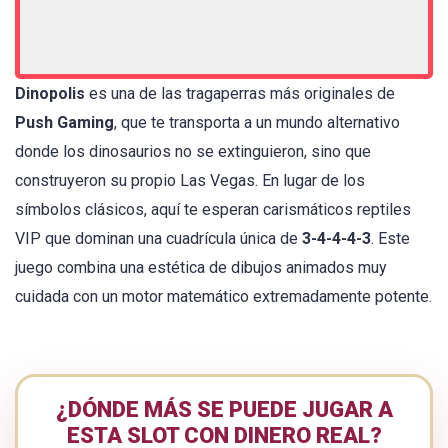
Dinopolis
es una de las tragaperras más originales de
Push Gaming
, que te transporta a un mundo alternativo
donde los dinosaurios no se extinguieron, sino que
construyeron su propio Las Vegas. En lugar de los
símbolos clásicos, aquí te esperan carismáticos reptiles
VIP que dominan una cuadrícula única de
3-4-4-4-3
. Este
juego combina una estética de dibujos animados muy
cuidada con un motor matemático extremadamente potente.
¿DÓNDE MÁS SE PUEDE JUGAR A
ESTA SLOT CON DINERO REAL?