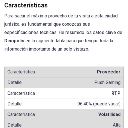
Características
Para sacar el máximo provecho de tu visita a esta ciudad
jurásica, es fundamental que conozcas sus
especificaciones técnicas. He resumido los datos clave de
Dinopolis
en la siguiente tabla para que tengas toda la
información importante de un solo vistazo.
Proveedor
Push Gaming
RTP
96.40% (puede variar)
Volatilidad
Alta