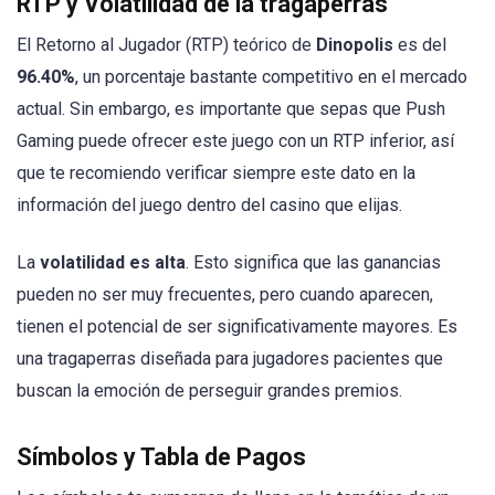
RTP y Volatilidad de la tragaperras
El Retorno al Jugador (RTP) teórico de
Dinopolis
es del
96.40%
, un porcentaje bastante competitivo en el mercado
actual. Sin embargo, es importante que sepas que Push
Gaming puede ofrecer este juego con un RTP inferior, así
que te recomiendo verificar siempre este dato en la
información del juego dentro del casino que elijas.
La
volatilidad es alta
. Esto significa que las ganancias
pueden no ser muy frecuentes, pero cuando aparecen,
tienen el potencial de ser significativamente mayores. Es
una tragaperras diseñada para jugadores pacientes que
buscan la emoción de perseguir grandes premios.
Símbolos y Tabla de Pagos