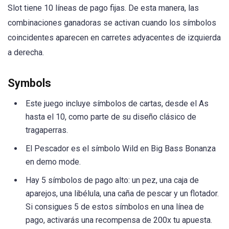
Slot tiene 10 líneas de pago fijas. De esta manera, las
combinaciones ganadoras se activan cuando los símbolos
coincidentes aparecen en carretes adyacentes de izquierda
a derecha.
Symbols
Este juego incluye símbolos de cartas, desde el As
hasta el 10, como parte de su diseño clásico de
tragaperras.
El Pescador es el símbolo Wild en Big Bass Bonanza
en demo mode.
Hay 5 símbolos de pago alto: un pez, una caja de
aparejos, una libélula, una caña de pescar y un flotador.
Si consigues 5 de estos símbolos en una línea de
pago, activarás una recompensa de 200x tu apuesta.