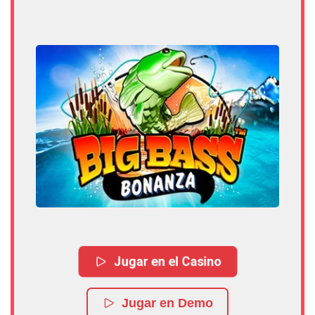
Jugar en el Casino
Jugar en Demo