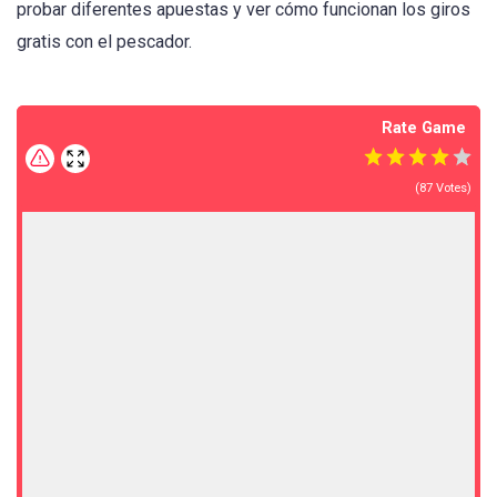
probar diferentes apuestas y ver cómo funcionan los giros
gratis con el pescador.
Rate Game
(
87
Votes)