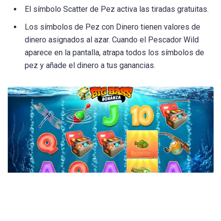
El símbolo Scatter de Pez activa las tiradas gratuitas.
Los símbolos de Pez con Dinero tienen valores de
dinero asignados al azar. Cuando el Pescador Wild
aparece en la pantalla, atrapa todos los símbolos de
pez y añade el dinero a tus ganancias.
Música y efectos en Big Bass Bonanza