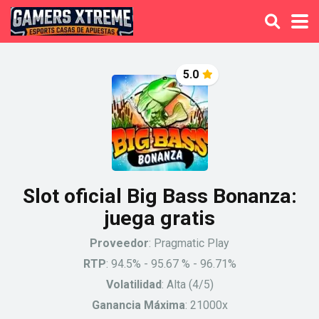
5.0
Slot oficial Big Bass Bonanza:
juega gratis
Proveedor
:
Pragmatic Play
RTP
:
94.5% - 95.67 % - 96.71%
Volatilidad
: Alta (4/5)
Ganancia Máxima
:
21000x