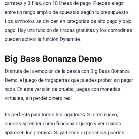
carretes y 3 filas, con 10 líneas de pago. Puedes elegir
entre un rango amplio de apuestas según tu presupuesto.
Los símbolos se dividen en categorías de alto pago y bajo
pago. Hay una función de tiradas gratuitas y los comodines
pueden activar la función Dynamite.
Big Bass Bonanza Demo
Disfruta de la emoción de la pesca con Big Bass Bonanza
Demo, el juego de tragaperras que puedes probar sin pagar
nada. En esta versión de prueba, juegas con monedas
virtuales, sin perder dinero real.
Es perfecta para todos los jugadores. Si eres nuevo,
puedes aprender cómo funciona el juego y ver cuándo
aparecen los premios. Si ya tienes experiencia, puedes